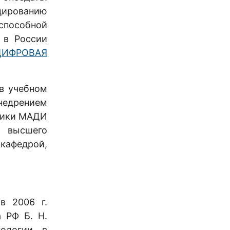
ированию
оспособной
 в России
ЦИФРОВАЯ
в учебном
недрением
аники МАДИ
 высшего
кафедрой,
в 2006 г.
 РФ Б. Н.
логии в