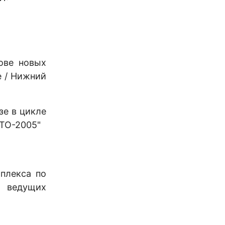
ове новых
е / Нижний
зе в цикле
ИТО-2005"
плекса по
и ведущих