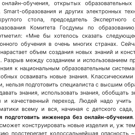
онлайн-обучения, открытых образовательных 
 Smart-образования и других электронных техн
руглого стола, председатель Экспертного 
азования Комитета Госдумы по образованию
тметил: «Мне бы хотелось сказать следующе
онного обучения в очень многих странах. Сейч
 нарастает объем создания новых знаний и конс
ий. Разрыв между созданием и использованием 
ензия к национальным образовательным система
особных осваивать новые знания. Классическим
и, нельзя подготовить специалиста с высшим об
давать знания, использовать знания, обобщать з
й и качественный переход. Людей надо учить 
атики всему и вся, начиная с детского сада,
я подготовить инженера без онлайн-обучения
сможет конструировать новые изделия и, уж тем
сию подстерегает колоссальнейшая опасность –