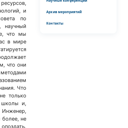
Научные конференции
ресурсов,
ологий, и
Архив мероприятий
совета по
Контакты
, научный
е, что мы
ас в мире
татируется
продолжает
м, что они
и методами
разованием
нания. Что
не только
 школы и,
. Инженер,
 более, не
 опоздать.