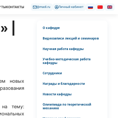
УТЫ
КОНТАКТЫ
@madi.ru
Личный кабинет
» |
О кафедре
Видеозаписи лекций и семинаров
Научная работа кафедры
Учебно-методическая работа
кафедры
Сотрудники
ием новых
Награды и благодарности
разования
Новости кафедры
Олимпиада по теоретической
 на тему:
механике
ональных