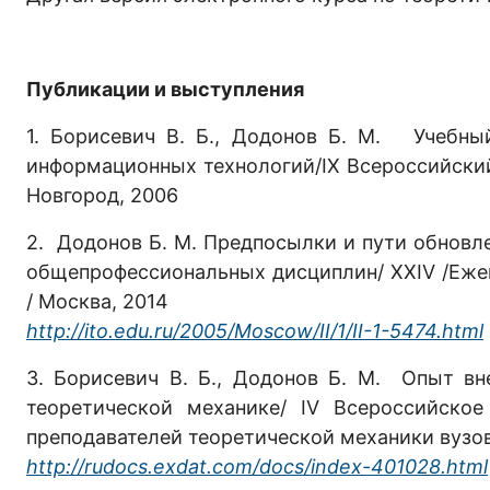
Публикации и выступления
1. Борисевич В. Б., Додонов Б. М. Учебны
информационных технологий/IX Всероссийский
Новгород, 2006
2. Додонов Б. М. Предпосылки и пути обновле
общепрофессиональных дисциплин/ XXIV /Еж
/ Москва, 2014
http
://
ito
.
edu
.
ru
/2005/
Moscow
/
II
/1/
II
-1-5474.
html
3. Борисевич В. Б., Додонов Б. М. Опыт в
теоретической механике/ IV Всероссийско
преподавателей теоретической механики вузо
http
://
rudocs
.
exdat
.
com
/
docs
/
index
-401028.
html