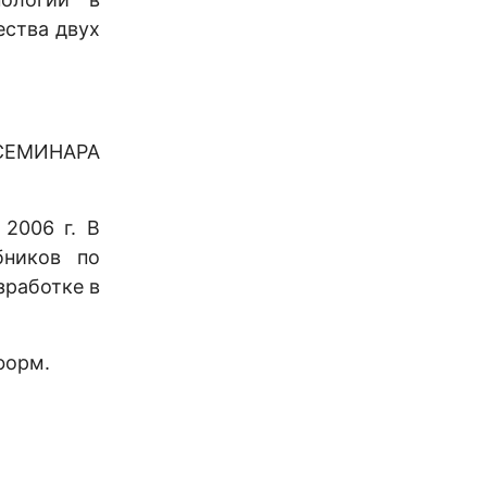
ства двух
 СЕМИНАРА
2006 г. В
бников по
зработке в
форм.