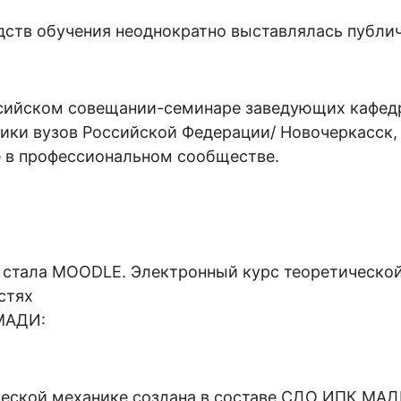
дств обучения неоднократно выставлялась публич
оссийском совещании-семинаре заведующих кафед
ики вузов Российской Федерации/ Новочеркасск, 
е в профессиональном сообществе.
 стала MOODLE. Электронный курс теоретическо
стях
 МАДИ:
ической механике создана в составе СДО ИПК МАД