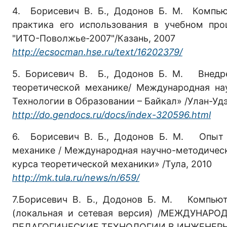
4. Борисевич В. Б., Додонов Б. М. Компью
практика его использования в учебном про
"ИТО-Поволжье-2007"/Казань, 2007
http
://
ecsocman
.
hse
.
ru
/
text
/16202379/
5. Борисевич В. Б., Додонов Б. М. Внедр
теоретической механике/ Международная на
Технологии в Образовании – Байкал» /Улан-Удэ
http
://
do
.
gendocs
.
ru
/
docs
/
index
-320596.
html
6. Борисевич В. Б., Додонов Б. М. Опыт 
механике / Международная научно-методичес
курса теоретической механики» /Тула, 2010
http
://
mk
.
tula
.
ru
/
news
/
n
/659/
7.Борисевич В. Б., Додонов Б. М. Компью
(локальная и сетевая версия) /МЕЖДУН
ПЕДАГОГИЧЕСКИЕ ТЕХНОЛОГИИ В ИНЖЕНЕРНО