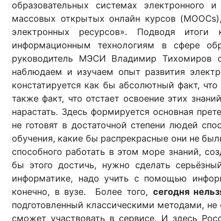
образовательных системах электронного и 
массовых открытых онлайн курсов (MOOCs),
электронных ресурсов». Подводя итоги к
информационным технологиям в сфере обр
руководитель МЭСИ Владимир Тихомиров о
наблюдаем и изучаем опыт развития электр
констатируется как бы абсолютный факт, что
также факт, что отстает освоение этих знан
нарастать. Здесь формируется основная прет
не готовят в достаточной степени людей сп
обучения, какие бы распрекрасные они не был
способного работать в этом море знаний, соз
бы этого достичь, нужно сделать серьёзны
информатике, надо учить с помощью информ
конечно, в вузе. Более того,
сегодня нельз
подготовленный классическими методами, не 
сможет участвовать в сервисе. И здесь Рос