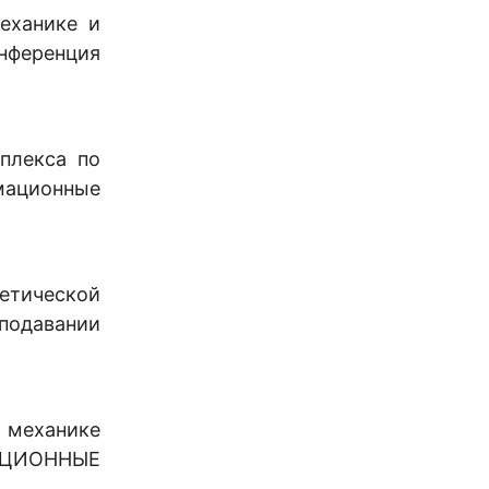
еханике и
нференция
плекса по
мационные
етической
еподавании
 механике
ВАЦИОННЫЕ