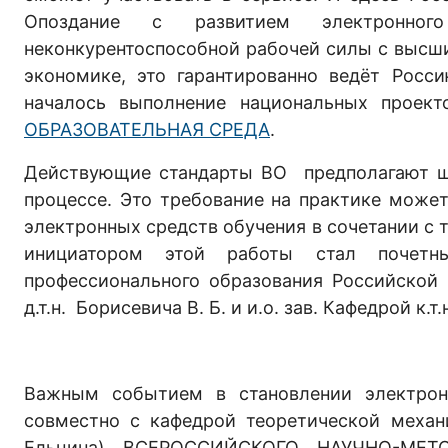
Опоздание с развитием электронно
неконкурентоспособной рабочей силы с высш
экономике, это гарантированно ведёт Росс
началось выполнение национальных проек
ОБРАЗОВАТЕЛЬНАЯ СРЕДА
.
Действующие стандарты ВО предполагают ши
процессе. Это требование на практике може
электронных средств обучения в сочетании с
инициатором этой работы стал почетн
профессионального образования Российской 
д.т.н. Борисевича В. Б. и и.о. зав. Кафедрой к.т
Важным событием в становлении электронн
совместно с кафедрой теоретической механ
Ельцина) ВСЕРОССИЙСКОГО НАУЧНО-М