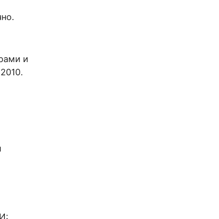
но.
рами и
2010.
й
И: