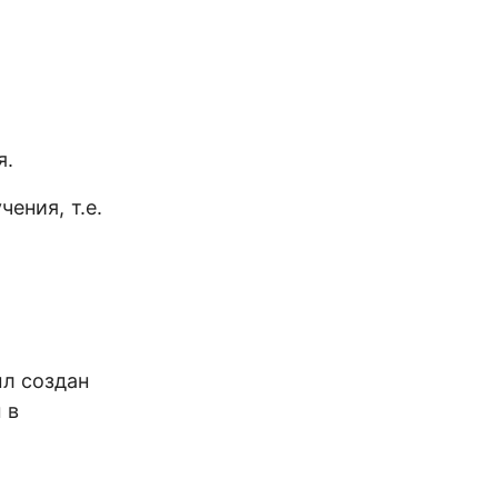
я.
ения, т.е.
л создан
 в