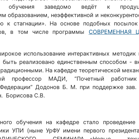
го обучения заведомо ведёт к продуц
им образованием, неэффективной и неконкурент
ию к стагнации». На основе подобных посылок
тов, в том числе программы
СОВРЕМЕННАЯ 
рокое использование интерактивных методик 
т быть реализовано единственным способом - в
 традиционными. На кафедре теоретической мех
ый профессор МАДИ, “Почетный работник
Федерации” Додонов Б. М. при поддержке зав. 
.н. Борисова С.В.
ого обучения на кафедре стало проведение 
ики УПИ (ныне УрФУ имени первого президента
ЕТОДИЧЕСКОГО СЕМИНАРА «Новые техно