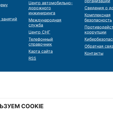
организации
Центр автомобильно-
ему
дорожного
Сведения о д
инжиниринга
Комплексная
 занятий
Международная
безопасность
служба
Противодейс
Центр СНГ
коррупции
Телефонный
Кибербезопас
справочник
Обратная свя
Карта сайта
Контакты
RSS
ЬЗУЕМ COOKIE