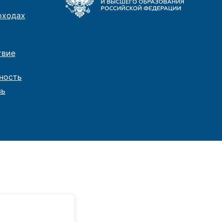
оходах
твие
ность
зь