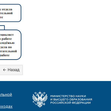
ельной
оходах