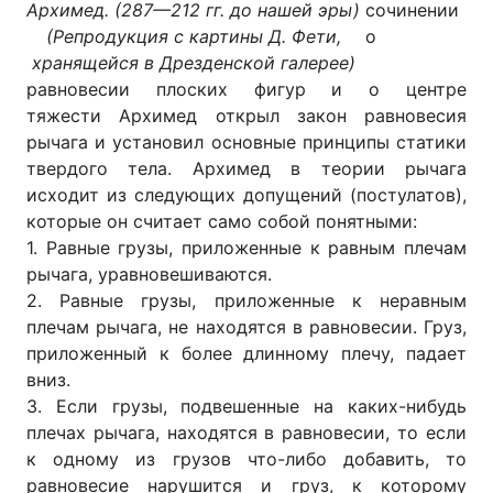
Архимед. (287—212 гг. до нашей эры)
сочинении
(Репродукция с картины Д. Фети,
о
хранящейся в Дрезденской галерее)
равновесии плоских фигур и о центре
тяжести Архимед открыл закон равновесия
рычага и установил основные принципы статики
твердого тела. Архимед в теории рычага
исходит из следующих допущений (постулатов),
которые он считает само собой понятными:
1. Равные грузы, приложенные к равным плечам
рычага, уравновешиваются.
2. Равные грузы, приложенные к неравным
плечам рычага, не находятся в равновесии. Груз,
приложенный к более длинному плечу, падает
вниз.
3. Если грузы, подвешенные на каких-нибудь
плечах рычага, находятся в равновесии, то если
к одному из грузов что-либо добавить, то
равновесие нарушится и груз, к которому