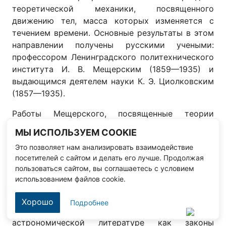
теоретической механики, посвященного
движению тел, масса которых изменяется с
течением времени. Основные результаты в этом
направлении получены русскими учеными:
профессором Ленинградского политехнического
института И. В. Мещерским (1859—1935) и
выдающимся деятелем науки К. Э. Циолковским
(1857—1935).
Работы Мещерского, посвященные теории
движения точки переменной массы, имели в
МЫ ИСПОЛЬЗУЕМ COOKIE
виду главным образом астрономические
Это позволяет нам анализировать взаимодействие
приложения. Мещерский первый в 1897 году
посетителей с сайтом и делать его лучше. Продолжая
получил основное дифференциальное уравнение
пользоваться сайтом, вы соглашаетесь с условием
движения точки переменной массы и
использованием файлов cookie.
рассмотрел ряд интересных частных задач.
Законы изменения массы, которые Мещерский
Хорошо
Подробнее
ввел в задачи небесной механики, известны в
астрономической литературе как законы