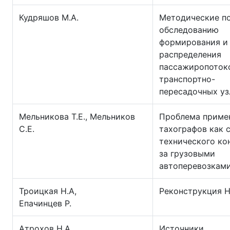
Кудряшов М.А.
Методические п
обследованию
формирования и
распределения
пассажиропоток
транспортно-
пересадочных уз
Мельникова Т.Е., Мельников
Проблема приме
С.Е.
тахографов как 
технического ко
за грузовыми
автоперевозкам
Троицкая Н.А,
Реконструкция 
Епачинцев Р.
Атрохов Н.А.,
Источники