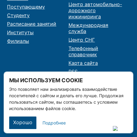
Центр автомобильно-
Поступающему
дорожного
Студенту
инжиниринга
Расписание занятий
Международная
служба
Институты
Центр СНГ
Филиалы
Телефонный
справочник
Карта сайта
RSS
МЫ ИСПОЛЬЗУЕМ COOKIE
Сведения об образовательной организации
Это позволяет нам анализировать взаимодействие
Сведения о доходах
посетителей с сайтом и делать его лучше. Продолжая
пользоваться сайтом, вы соглашаетесь с условием
Комплексная безопасность
использованием файлов cookie.
Противодействие коррупции
Кибербезопасность
Хорошо
Подробнее
Обратная связь