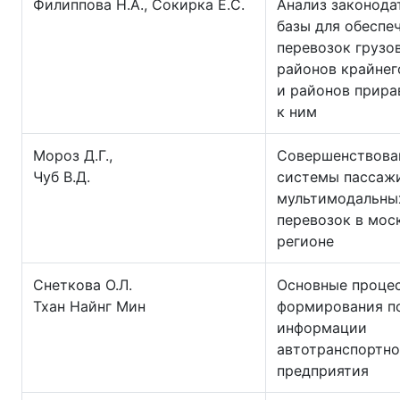
Филиппова Н.А., Сокирка Е.С.
Анализ законода
базы для обеспе
перевозок грузо
районов крайнег
и районов прир
к ним
Мороз Д.Г.,
Совершенствова
Чуб В.Д.
системы пассаж
мультимодальны
перевозок в мос
регионе
Снеткова О.Л.
Основные проце
Тхан Найнг Мин
формирования п
информации
автотранспортно
предприятия