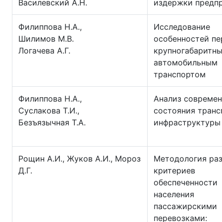
Василевский А.Н.
издержки предп
Филиппова Н.А.,
Исследование
Шилимов М.В.
особенностей пе
Логачева А.Г.
крупногабаритны
автомобильным
транспортом
Филиппова Н.А.,
Анализ современ
Суслакова Т.И.,
состояния транс
Безъязычная Т.А.
инфраструктуры
Рощин А.И., Жуков А.И., Мороз
Методология ра
Д.Г.
критериев
обеспеченности
населения
пассажирскими
перевозками: