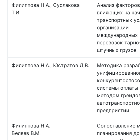
Филиппова Н.А., Суслакова
Анализ факторов
Т.И.
влияющих на кач
транспортных ус
организации
международных
перевозок тарно
штучных грузов
Филиппова Н.А., Юстратов Д.В.
Методика разра
унифицированно
конкурентоспос
системы оплаты 
методом грейдов
автотранспортн
предприятии
Филиппова Н.А.
Сопоставление 
Беляев В.М.
планирования до