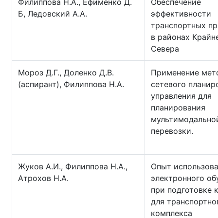
Филиппова Н.А., Ефименко Д.
Обеспечение
Б, Ледовский А.А.
эффективности
транспортных п
в районах Крайн
Севера
Мороз Д.Г., Доленко Д.В.
Применение мет
(аспирант), Филиппова Н.А.
сетевого планир
управления для
планирования
мультимодально
перевозки.
Жуков А.И., Филиппова Н.А.,
Опыт использов
Атрохов Н.А.
электронного об
при подготовке 
для транспортно
комплекса