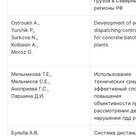
грузов в Северн
регионы РФ
Ostroukh A.,
Development of 
Yurchik P.,
dispatching contr
Surkova N.,
for concrete batc
Kolbasin A.,
plants
Moroz D.
Мельникова Т.Е.,
Использование
Мельников С.Е.,
технических сре
Аноприева Г.С.,
эффективный сп
Паршина Д.И.
повышения
объективности п
рассмотрении де
нарушении пдд 
Бульба А.В.
Система дистан