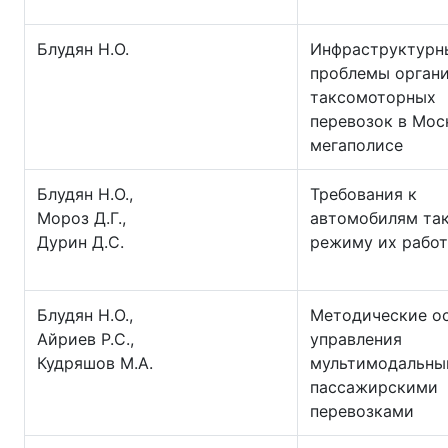
Блудян Н.О.
Инфраструктурн
проблемы орган
таксомоторных
перевозок в Мо
мегаполисе
Блудян Н.О.,
Требования к
Мороз Д.Г.,
автомобилям так
Дурин Д.С.
режиму их рабо
Блудян Н.О.,
Методические о
Айриев Р.С.,
управления
Кудряшов М.А.
мультимодальн
пассажирскими
перевозками