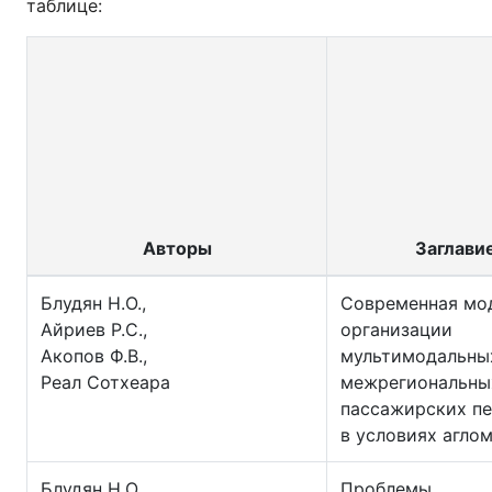
таблице:
Авторы
Заглави
Блудян Н.О.,
Современная мо
Айриев Р.С.,
организации
Акопов Ф.В.,
мультимодальны
Реал Сотхеара
межрегиональны
пассажирских п
в условиях агло
Блудян Н.О.,
Проблемы