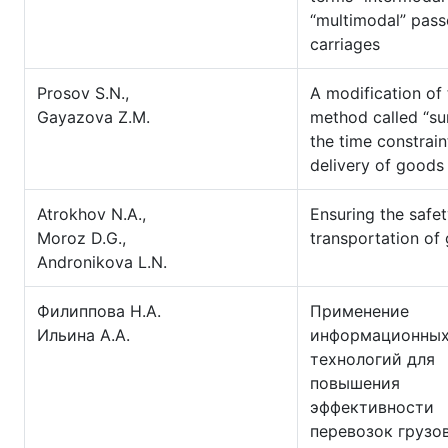
“multimodal” pas
carriages
Prosov S.N.,
А modification of 
Gayazova Z.M.
method called “su
the time constrain
delivery of goods
Atrokhov N.A.,
Ensuring the safet
Moroz D.G.,
transportation of
Andronikova L.N.
Филиппова Н.А.
Применение
Ильина А.А.
информационны
технологий для
повышения
эффективности
перевозок грузов