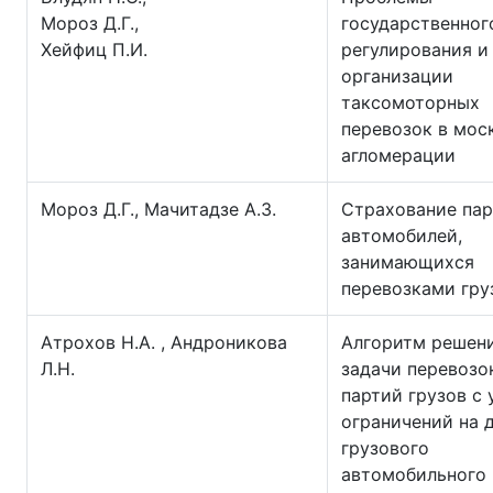
Мороз Д.Г.,
государственног
Хейфиц П.И.
регулирования и
организации
таксомоторных
перевозок в мос
агломерации
Мороз Д.Г., Мачитадзе А.З.
Страхование па
автомобилей,
занимающихся
перевозками гру
Атрохов Н.А. , Андроникова
Алгоритм решен
Л.Н.
задачи перевозо
партий грузов с
ограничений на 
грузового
автомобильного