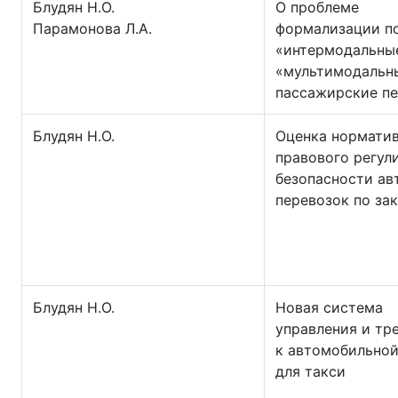
Блудян Н.О.
О проблеме
Парамонова Л.А.
формализации п
«интермодальны
«мультимодальн
пассажирские п
Блудян Н.О.
Оценка нормати
правового регул
безопасности ав
перевозок по за
Блудян Н.О.
Новая система
управления и тр
к автомобильной
для такси