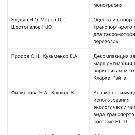
монография
Блудян Н.О. Мороз Д.Г.
Оценка и выбор 
Шестопалов Н.Ю.
транспортнрого 
для таксомотор
перевозок
Просов С.Н., Кузьменко Е.А.
Декомпазиция з
маршрутизации 
эвристикам мет
Кларка-Райта
Филиппова Н.А., Крюков К.
Анализ преимущ
использования
экологически чи
вида транспорта
системе НГПТ