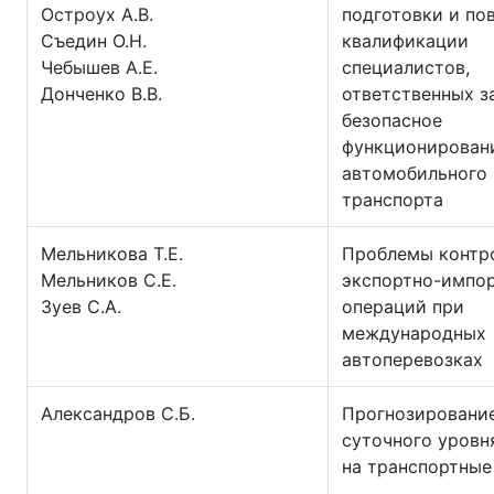
Остроух А.В.
подготовки и по
Съедин О.Н.
квалификации
Чебышев А.Е.
специалистов,
Донченко В.В.
ответственных з
безопасное
функционирован
автомобильного
транспорта
Мельникова Т.Е.
Проблемы контр
Мельников С.Е.
экспортно-импо
Зуев С.А.
операций при
международных
автоперевозках
Александров С.Б.
Прогнозировани
суточного уровн
на транспортные