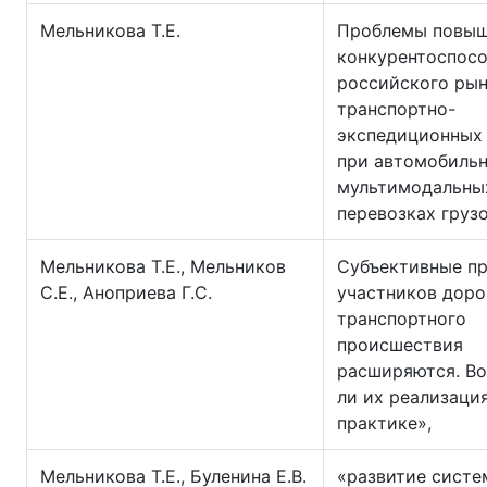
Мельникова Т.Е.
Проблемы повы
конкурентоспос
российского ры
транспортно-
экспедиционных 
при автомобиль
мультимодальны
перевозках груз
Мельникова Т.Е., Мельников
Субъективные п
С.Е., Аноприева Г.С.
участников дор
транспортного
происшествия
расширяются. В
ли их реализаци
практике»,
Мельникова Т.Е., Буленина Е.В.
«развитие сист