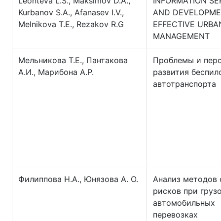
Leonteva L.S., Maksimov D.A.,
INFORMATION SE
Kurbanov S.A., Afanasev I.V.,
AND DEVELOPME
Melnikova T.E., Rezakov R.G
EFFECTIVE URBA
MANAGEMENT
Мельникова Т.Е., Пантакова
Проблемы и пер
А.И., Марибона А.Р.
развития беспил
автотранспорта
Филиппова Н.А., Юнязова А. О.
Анализ методов 
рисков при груз
автомобильных
перевозках