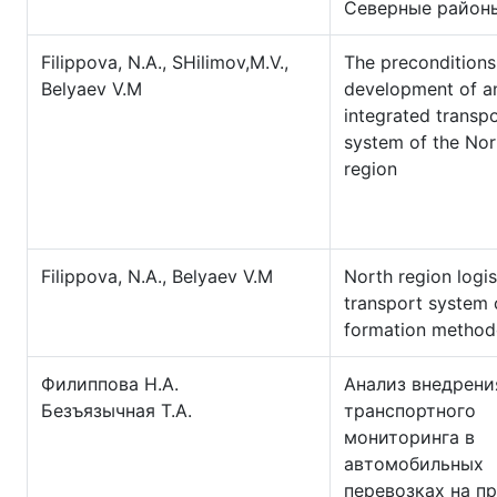
Северные район
Filippova, N.A., SHilimov,M.V.,
The preconditions
Belyaev V.M
development of a
integrated transp
system of the Nor
region
Filippova, N.A., Belyaev V.M
North region logis
transport system 
formation method
Филиппова Н.А.
Анализ внедрени
Безъязычная Т.А.
транспортного
мониторинга в
автомобильных
перевозках на п