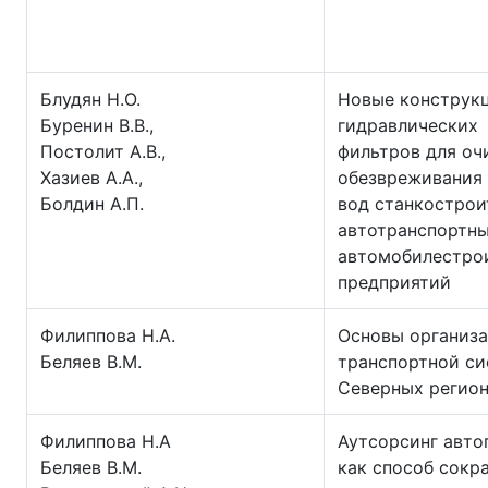
Блудян Н.О.
Новые конструк
Буренин В.В.,
гидравлических
Постолит А.В.,
фильтров для оч
Хазиев А.А.,
обезвреживания
Болдин А.П.
вод станкострои
автотранспортны
автомобилестро
предприятий
Филиппова Н.А.
Основы организ
Беляев В.М.
транспортной с
Северных регио
Филиппова Н.А
Аутсорсинг авто
Беляев В.М.
как способ сокр