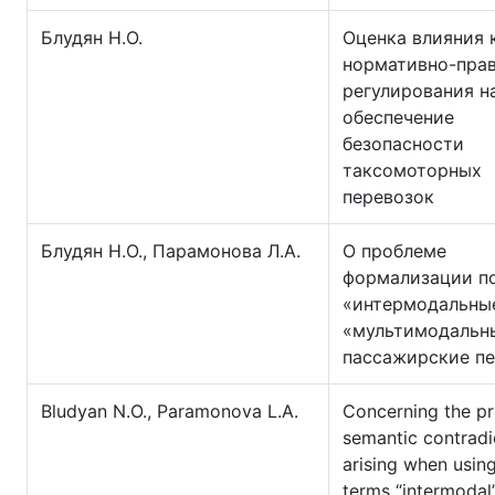
Блудян Н.О.
Оценка влияния 
нормативно-пра
регулирования н
обеспечение
безопасности
таксомоторных
перевозок
Блудян Н.О., Парамонова Л.А.
О проблеме
формализации п
«интермодальны
«мультимодальн
пассажирские п
Bludyan N.O., Paramonova L.A.
Сoncerning the p
semantic contradi
arising when usin
terms “intermodal