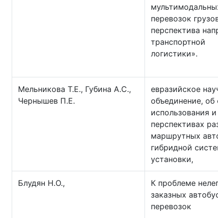
мультимодальны
перевозок грузов
перспектива нап
транспортной
логистики».
Мельникова Т.Е., Губина А.С.,
евразийское нау
Чернышев П.Е.
объединение, об
использования и
перспективах ра
маршрутных авт
гибридной сист
установки,
Блудян Н.О.,
К проблеме неле
заказных автобу
перевозок