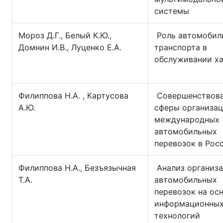
системы
Мороз Д.Г., Белый К.Ю.,
Роль автомобил
Домнин И.В., Луценко Е.А.
транспорта в
обслуживании х
Филиппова Н.А. , Картусова
Совершенствов
А.Ю.
сферы организа
международных
автомобильных
перевозок в Рос
Филиппова Н.А., Безъязычная
Анализ организ
Т.А.
автомобильных
перевозок на ос
информационны
технологий