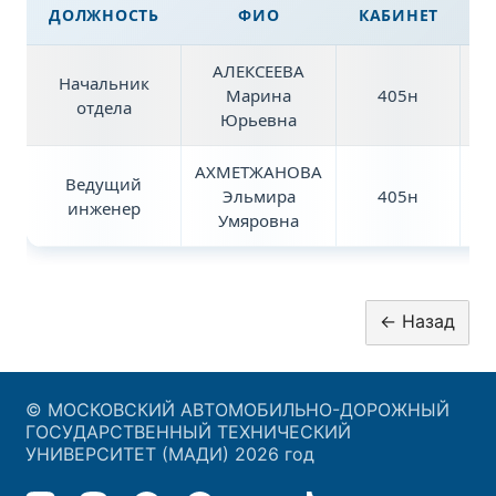
ДОЛЖНОСТЬ
ФИО
КАБИНЕТ
АЛЕКСЕЕВА
Начальник
Марина
405н
on
отдела
Юрьевна
АХМЕТЖАНОВА
Ведущий
Эльмира
405н
on
инженер
Умяровна
© МОСКОВСКИЙ АВТОМОБИЛЬНО-ДОРОЖНЫЙ
ГОСУДАРСТВЕННЫЙ ТЕХНИЧЕСКИЙ
УНИВЕРСИТЕТ (МАДИ) 2026 год