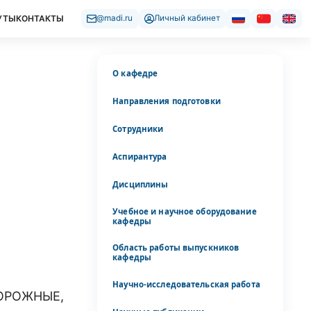
УТЫ
КОНТАКТЫ
@madi.ru
Личный кабинет
О кафедре
х
Направления подготовки
Сотрудники
Аспирантура
Дисциплины
Учебное и научное оборудование
кафедры
Область работы выпускников
кафедры
Научно-исследовательская работа
ОРОЖНЫЕ,