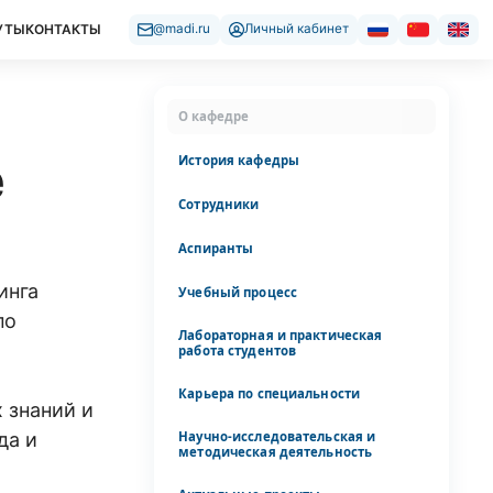
УТЫ
КОНТАКТЫ
@madi.ru
Личный кабинет
О кафедре
е
История кафедры
Сотрудники
Аспиранты
инга
Учебный процесс
по
Лабораторная и практическая
работа студентов
Карьера по специальности
 знаний и
Научно-исследовательская и
да и
методическая деятельность