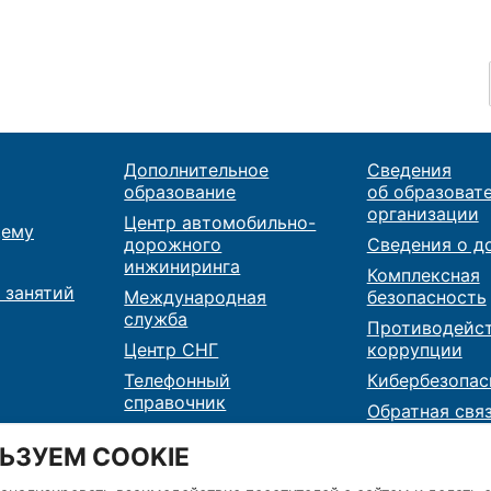
Дополнительное
Сведения
образование
об образоват
организации
Центр автомобильно-
ему
дорожного
Сведения о д
инжиниринга
Комплексная
 занятий
Международная
безопасность
служба
Противодейс
Центр СНГ
коррупции
Телефонный
Кибербезопас
справочник
Обратная свя
Карта сайта
Контакты
ЬЗУЕМ COOKIE
RSS