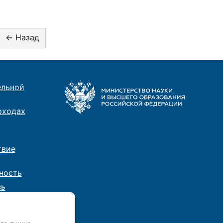
ельной
оходах
твие
ность
зь