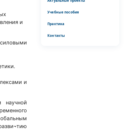
Актуальные проекты
Учебные пособия
ных
вления и
Практика
Контакты
 силовыми
етики.
плексами и
и научной
ременного
лобальным
разви¬тию