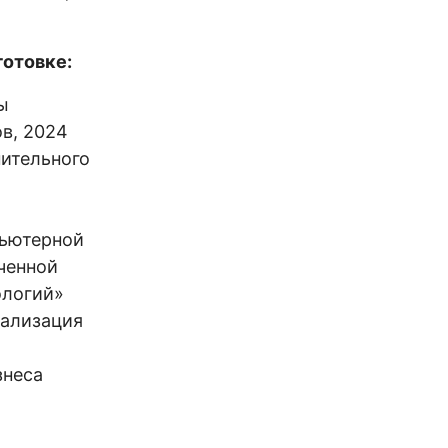
отовке:
ы
в, 2024
нительного
пьютерной
ченной
ологий»
иализация
знеса