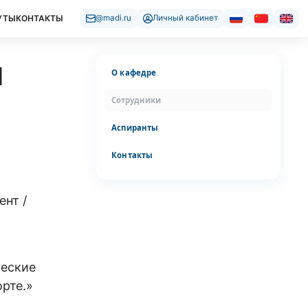
УТЫ
КОНТАКТЫ
@madi.ru
Личный кабинет
и
О кафедре
Сотрудники
Аспиранты
Контакты
нт /
ческие
рте.»