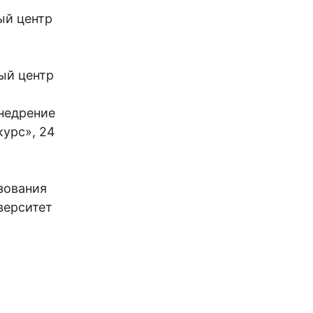
ый центр
ый центр
Внедрение
курс», 24
зования
верситет