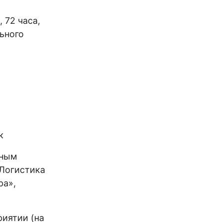
 72 часа,
ьного
к
нным
«Логистика
ра»,
риятии (на