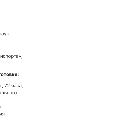
наук
нспорта»,
отовке:
 72 часа,
ального
я
ия