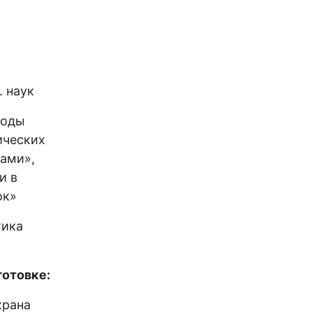
. наук
тоды
ических
ками»,
и в
ок»
тика
отовке:
храна