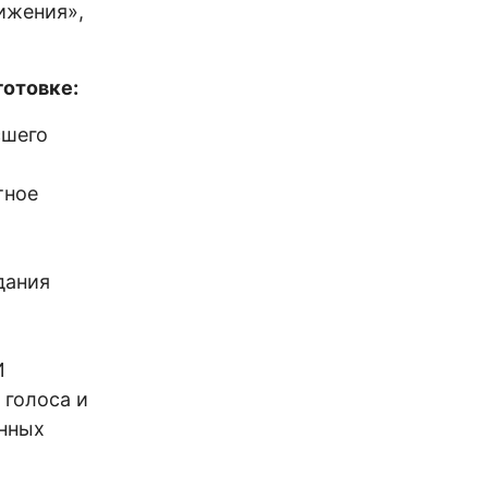
ижения»,
отовке:
сшего
тное
дания
И
голоса и
онных