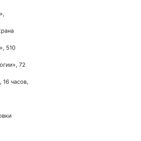
»,
храна
, 510
гии», 72
 16 часов,
овки