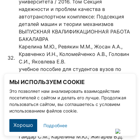
университета / 2016. Том Секция
надежности и проблем качества в
автотранспортном комплексе: Подсекция
деталей машин и теории механизмов
ВЫПУСКНАЯ КВАЛИФИКАЦИОННАЯ РАБОТА
БАКАЛАВРА
Карелина М.Ю., Ревякин М.М., Жосан А.А.,
Кравченко И.Н., Коломейченко А.В., Головин
32.
С.И., Яковлева Е.В.
учебное пособие для студентов вузов по
направлению подготовки "Эксплуатация
МЫ ИСПОЛЬЗУЕМ COOKIE
транспортно-технологических машин и
комплексов" / Орел, 2016.
Это позволяет нам анализировать взаимодействие
посетителей с сайтом и делать его лучше. Продолжая
ОПТИМИЗАЦИЯ
пользоваться сайтом, вы соглашаетесь с условием
САМОРАСПРОСТРАНЯЮЩЕГОСЯ
использованием файлов cookie.
ВЫСОКОТЕМПЕРАТУРНОГО СИНТЕЗА ПРИ
33.
ИСПОЛЬЗОВАНИИ ФТОРИДОВ ГАЛОГЕНОВ В
Хорошо
Подробнее
КАЧЕСТВЕ ВОСПЛАМЕНИТЕЛЯ РЕАГЕНТОВ
Гайдар С.М., Карелина М.Ю., Жигарев В.Д.