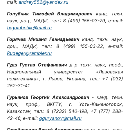
mail:
andrey552@yandex.ru
Голубчик Тимофей Владимирович
канд. техн.
наук, доц., МАДИ, тел.: 8 (499) 155-03-79, e-mail:
tvgolubchik@mail.ru
Горячев Михаил Геннадьевич
канд. техн. наук,
доц., МАДИ, тел.: 8 (499) 155-03-22, e-mail:
Rudeger@rambler.ru
Гудз Густав Стефанович
д-р техн. наук, проф.,
Национальный университет «Львовская
политехника», г. Львов, Украина, тел.: +7 (032)
252-31-41
Гурьянов Георгий Александрович
- канд. техн.
наук, проф., ВКГТУ, г. Усть-Каменогорск,
Казахстан, тел.: 8 (7232) 540-198, +7 (777) 288-
42-46, e-mail:
gguryanov@mail.ru
Гусейналиев Вагиф Алиханович
канд. экон. наук,