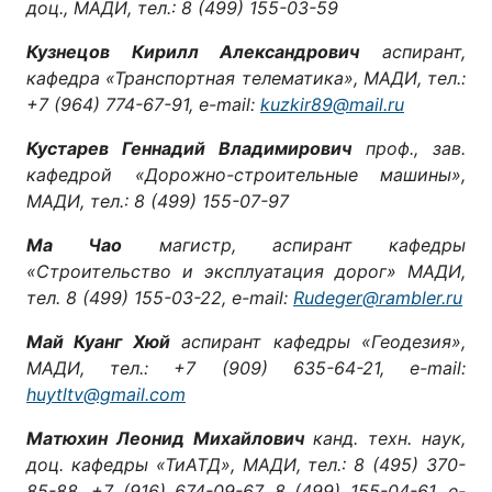
доц., МАДИ, тел.: 8 (499) 155-03-59
Кузнецов Кирилл Александрович
аспирант,
кафедра «Транспортная телематика», МАДИ, тел.:
+7 (964) 774-67-91, e-mail:
kuzkir89@mail.ru
Кустарев Геннадий Владимирович
проф., зав.
кафедрой «Дорожно-строительные машины»,
МАДИ, тел.: 8 (499) 155-07-97
Ма Чао
магистр, аспирант кафедры
«Строительство и эксплуатация дорог» МАДИ,
тел. 8 (499) 155-03-22, e-mail:
Rudeger@rambler.ru
Май Куанг Хюй
аспирант кафедры «Геодезия»,
МАДИ, тел.: +7 (909) 635-64-21, e-mail:
huytltv@gmail.com
Матюхин Леонид Михайлович
канд. техн. наук,
доц. кафедры «ТиАТД», МАДИ, тел.: 8 (495) 370-
85-88, +7 (916) 674-09-67, 8 (499) 155-04-61, e-