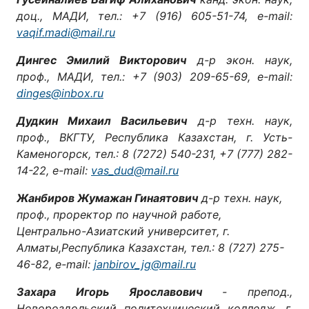
доц., МАДИ, тел.: +7 (916) 605-51-74, e-mail:
vaqif.madi@mail.ru
Дингес Эмилий Викторович
д-р экон. наук,
проф., МАДИ, тел.: +7 (903) 209-65-69, e-mail:
dinges@inbox.ru
Дудкин Михаил Васильевич
д-р техн. наук,
проф., ВКГТУ, Республика Казахстан, г. Усть-
Каменогорск, тел.: 8 (7272) 540-231, +7 (777) 282-
14-22, e-mail:
vas_dud@mail.ru
Жанбиров Жумажан Гинаятович
д-р техн. наук,
проф., проректор по научной работе,
Центрально-Азиатский университет, г.
Алматы,Республика Казахстан, тел.: 8 (727) 275-
46-82, e-mail:
janbirov_jg@mail.ru
Захара Игорь Ярославович
- препод.,
Новороздольский политехнический колледж, г.