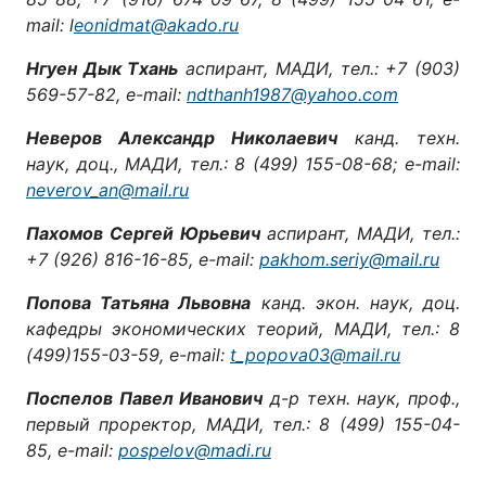
mail: l
eonidmat@akado.ru
Нгуен Дык Тхань
аспирант, МАДИ, тел.: +7 (903)
569-57-82, е-mail:
ndthanh1987@yahoo.com
Неверов Александр Николаевич
канд. техн.
наук, доц., МАДИ, тел.: 8 (499) 155-08-68; e-mail:
neverov_an@mail.ru
Пахомов Сергей Юрьевич
аспирант, МАДИ, тел.:
+7 (926) 816-16-85, e-mail:
pakhom.seriy@mail.ru
Попова Татьяна Львовна
канд. экон. наук, доц.
кафедры экономических теорий, МАДИ, тел.: 8
(499)155-03-59, е-mail:
t_popova03@mail.ru
Поспелов Павел Иванович
д-р техн. наук, проф.,
первый проректор, МАДИ, тел.: 8 (499) 155-04-
85, e-mail:
pospelov@madi.ru