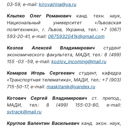
03-59, е-mail:
kirovairina@ya.ru
Клыпко Олег Романович
канд. техн. наук,
Национальный университет «Львовская
политехника», г. Львов, Украина, тел.: +7 (067)
593-20-41, e-mail:
0675932041k@gmail.com
Козлов Алексей Владимирович
студент
экономического факультета, МАДИ, тел.: 8 (499)
155 -03 -59, е-mail:
kozlov_incoming@mail.ru
Комаров Игорь Сергеевич
студент, кафедра
«Транспортная телематика», МАДИ, тел.: +7 (903)
715-50-17, e-mail:
maskitanik@yandex.ru
Котович Сергей Владимирович
ст. препод.,
МАДИ, тел.: 8 (499) 155-03-80, e-mail:
svtrack@mail.ru
Круглов Валентин Васильевич
канд. экон. наук,