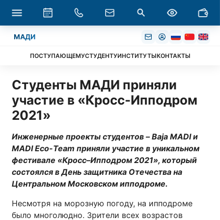
МАДИ
ПОСТУПАЮЩЕМУ
СТУДЕНТУ
ИНСТИТУТЫ
КОНТАКТЫ
Студенты МАДИ приняли
участие в «Кросс-Ипподром
2021»
Инженерные проекты студентов –
Baja
MADI
и
MADI
Eco
-
Team
приняли участие в
уникальном
фестивале «Кросс–Ипподром 2021», который
состоялся в День защитника Отечества на
Центральном Московском ипподроме.
Несмотря на морозную погоду, на ипподроме
было многолюдно. Зрители всех возрастов