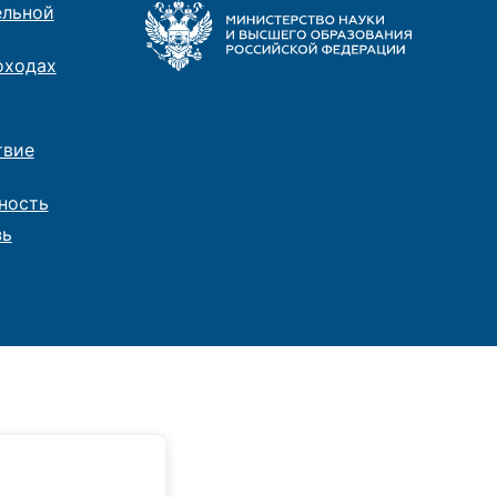
ельной
оходах
твие
ность
зь