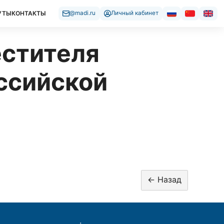
УТЫ
КОНТАКТЫ
@madi.ru
Личный кабинет
естителя
ссийской