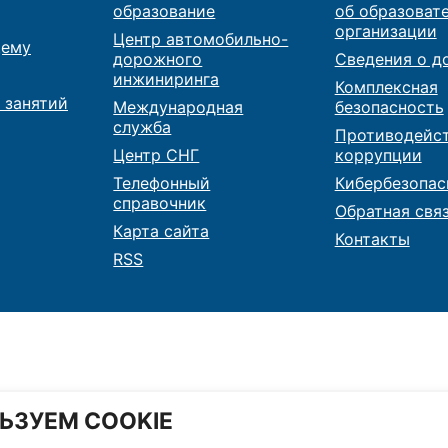
образование
об образоват
организации
Центр автомобильно-
ему
дорожного
Сведения о д
инжиниринга
Комплексная
 занятий
Международная
безопасность
служба
Противодейс
Центр СНГ
коррупции
Телефонный
Кибербезопас
справочник
Обратная свя
Карта сайта
Контакты
RSS
ЬЗУЕМ COOKIE