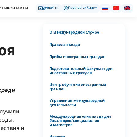
УТЫ
КОНТАКТЫ
@madi.ru
Личный кабинет
О международной службе
оя
Правила въезда
Приём иностранных граждан
Подготовительный факультет для
иностранных граждан
Центр обучения иностранных
граждан
среди
Управление международной
деятельности
олучили
Международная олимпиада для
роды,
бакалавров/специалистов
и магистров
шествия и
Новости