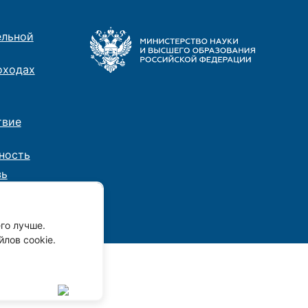
ельной
оходах
твие
ность
зь
го лучше.
лов cookie.