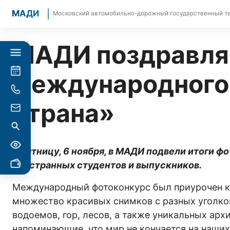
МАДИ
Московский автомобильно-дорожный государственный те
МАДИ поздравля
международного
страна»
В пятницу, 6 ноября, в МАДИ подвели итоги 
иностранных студентов и выпускников.
Международный фотоконкурс был приурочен к 
множество красивых снимков с разных уголко
водоемов, гор, лесов, а также уникальных ар
напоминающие, что мир не кончается на наших