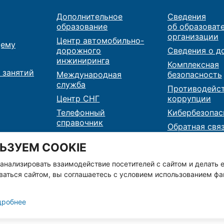
Дополнительное
Сведения
образование
об образоват
организации
Центр автомобильно-
ему
дорожного
Сведения о д
инжиниринга
Комплексная
 занятий
Международная
безопасность
служба
Противодейс
Центр СНГ
коррупции
Телефонный
Кибербезопас
справочник
Обратная свя
Карта сайта
Контакты
ЬЗУЕМ COOKIE
RSS
 анализировать взаимодействие посетителей с сайтом и делать е
аться сайтом, вы соглашаетесь с условием использованием фай
дробнее