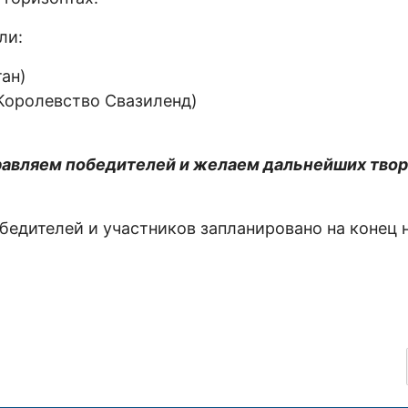
ли:
тан)
 Королевство Свазиленд)
дравляем победителей и желаем дальнейших тво
едителей и участников запланировано на конец 