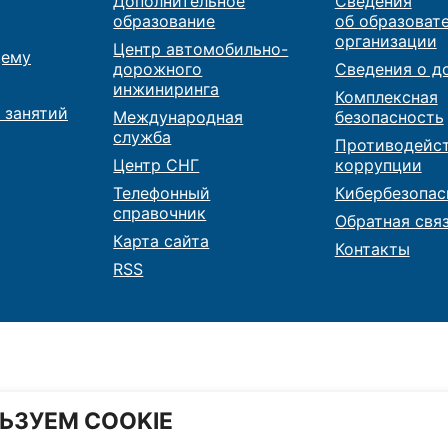
Дополнительное
Сведения
образование
об образоват
организации
Центр автомобильно-
ему
дорожного
Сведения о д
инжиниринга
Комплексная
 занятий
Международная
безопасность
служба
Противодейс
Центр СНГ
коррупции
Телефонный
Кибербезопас
справочник
Обратная свя
Карта сайта
Контакты
RSS
ЬЗУЕМ COOKIE