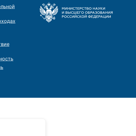
ельной
оходах
твие
ность
зь