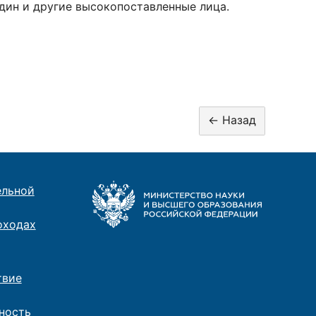
дин и другие высокопоставленные лица.
ельной
оходах
твие
ность