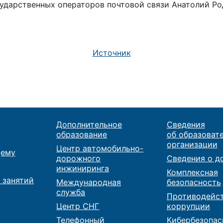
ударственных операторов почтовой связи Анатолий Ро
Источник
Дополнительное
Сведения
образование
об образоват
организации
Центр автомобильно-
ему
дорожного
Сведения о д
инжиниринга
Комплексная
 занятий
Международная
безопасность
служба
Противодейс
Центр СНГ
коррупции
Телефонный
Кибербезопас