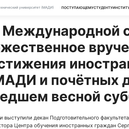
ПОСТУПАЮЩЕМУ
СТУДЕНТУ
ИНСТИТ
хнический университет (МАДИ)
 в Международной
ржественное вруче
стижения иностр
АДИ и почётных д
шедшем весной су
и выступили декан Подготовительного факультет
ктора Центра обучения иностранных граждан Сер