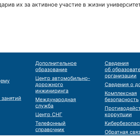
арив их за активное участие в жизни университет
Дополнительное
Сведения
образование
об образоват
организации
Центр автомобильно-
ему
дорожного
Сведения о д
инжиниринга
Комплексная
 занятий
Международная
безопасность
служба
Противодейс
Центр СНГ
коррупции
Телефонный
Кибербезопас
справочник
Обратная свя
Карта сайта