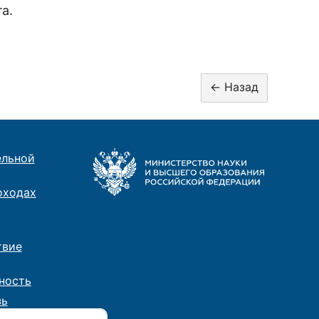
а.
ельной
оходах
твие
ность
зь