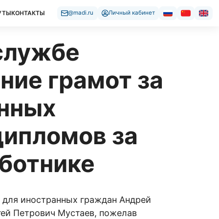
УТЫ
КОНТАКТЫ
@madi.ru
Личный кабинет
 службе
ние грамот за
анных
ипломов за
бботнике
а для иностранных граждан Андрей
гей Петрович Мустаев, пожелав