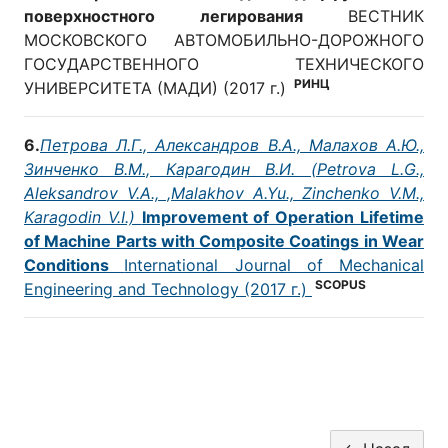
поверхностного легирования
ВЕСТНИК
МОСКОВСКОГО АВТОМОБИЛЬНО-ДОРОЖНОГО
ГОСУДАРСТВЕННОГО ТЕХНИЧЕСКОГО
РИНЦ
УНИВЕРСИТЕТА (МАДИ) (2017 г.)
6.
Петрова Л.Г., Александров В.А., Малахов А.Ю.,
Зинченко В.М., Карагодин В.И. (Petrova L.G.,
Aleksandrov V.A., ,Malakhov A.Yu., Zinchenko V.M.,
Karagodin V.I.)
Improvement of Operation Lifetime
of Machine Parts with Composite Coatings in Wear
Conditions
International Journal of Mechanical
SCOPUS
Engineering and Technology (2017 г.)