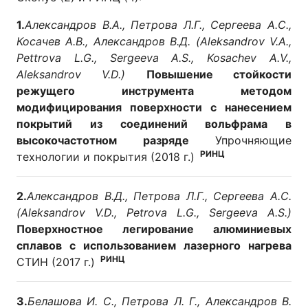
1.
Александров В.А., Петрова Л.Г., Сергеева А.С.,
Косачев А.В., Александров В.Д. (Aleksandrov V.A.,
Pettrova L.G., Sergeeva A.S., Kosachev A.V.,
Aleksandrov V.D.)
Повышение стойкости
режущего инструмента методом
модифицирования поверхности с нанесением
покрытий из соединений вольфрама в
высокочастотном разряде
Упрочняющие
РИНЦ
технологии и покрытия (2018 г.)
2.
Александров В.Д., Петрова Л.Г., Сергеева А.С.
(Aleksandrov V.D., Petrova L.G., Sergeeva A.S.)
Поверхностное легирование алюминиевых
сплавов с использованием лазерного нагрева
РИНЦ
СТИН (2017 г.)
3.
Белашова И. С., Петрова Л. Г., Александров В.