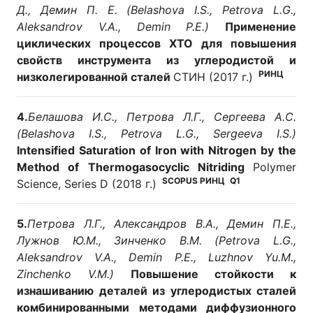
Д., Демин П. Е. (Belashova I.S., Petrova L.G.,
Aleksandrov V.A., Demin P.E.)
Применение
циклических процессов ХТО для повышения
свойств инструмента из углеродистой и
РИНЦ
низколегированной сталей
СТИН (2017 г.)
4.
Белашова И.С., Петрова Л.Г., Сергеева А.С.
(Belashova I.S., Petrova L.G., Sergeeva I.S.)
Intensified Saturation of Iron with Nitrogen by the
Method of Thermogasocyclic Nitriding
Polymer
SCOPUS
РИНЦ
Q1
Science, Series D (2018 г.)
5.
Петрова Л.Г., Александров В.А., Демин П.Е.,
Лужнов Ю.М., Зинченко В.М. (Petrova L.G.,
Aleksandrov V.A., Demin P.E., Luzhnov Yu.M.,
Zinchenko V.M.)
Повышение стойкости к
изнашиванию деталей из углеродистых сталей
комбинированными методами диффузионного