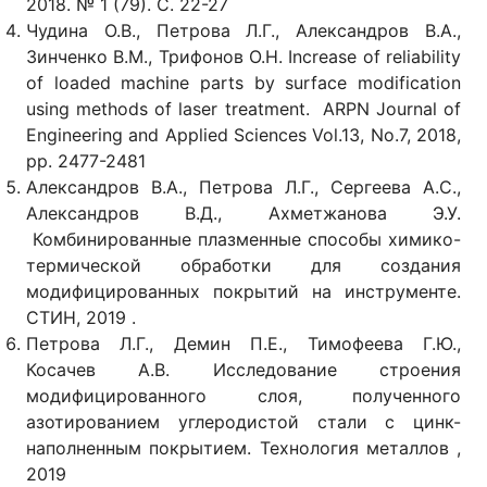
2018. № 1 (79). С. 22-27
Чудина О.В., Петрова Л.Г., Александров В.А.,
Зинченко В.М., Трифонов О.Н. Increase of reliability
of loaded machine parts by surface modification
using methods of laser treatment. ARPN Journal of
Engineering and Applied Sciences Vol.13, No.7, 2018,
pp. 2477-2481
Александров В.А., Петрова Л.Г., Сергеева А.С.,
Александров В.Д., Ахметжанова Э.У.
Комбинированные плазменные способы химико-
термической обработки для создания
модифицированных покрытий на инструменте.
СТИН, 2019 .
Петрова Л.Г., Демин П.Е., Тимофеева Г.Ю.,
Косачев А.В. Исследование строения
модифицированного слоя, полученного
азотированием углеродистой стали с цинк-
наполненным покрытием. Технология металлов ,
2019