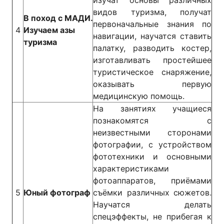
изучат основы различных
видов туризма, получат
В поход с МАДИ.
первоначальные знания по
4
Изучаем азы
навигации, научатся ставить
туризма
палатку, разводить костер,
изготавливать простейшее
туристическое снаряжение,
оказывать первую
медицинскую помощь.
На занятиях учащиеся
познакомятся с
неизвестными сторонами
фотографии, с устройством
фототехники и основными
характеристиками
фотоаппаратов, приёмами
5
Юный фотограф
съёмки различных сюжетов.
Научатся делать
спецэффекты, не прибегая к