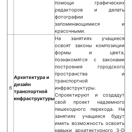
помощи графических
редакторов и делать
фотографии
запоминающимися и
красочными.
На занятиях учащиеся
освоят законы композиции
формы и цвета,
познакомятся с законами
построения городского
пространства и
Архитектура и
транспортной
дизайн
6
инфраструктуры.
транспортной
Спроектируют и создадут
инфраструктуры
свой проект надземного
пешеходного перехода. На
занятиях учащиеся будут
иметь возможность освоить
навыки архитектурного 3-D