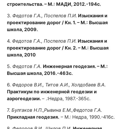
строительства. – М.: МАДИ, 2012.-194с.
3.
Федотов Г.А., Поспелов П.И.
Изыскания и
проектирование дорог / Кн. 1. – М.: Высшая
школа, 2009.
4.
Федотов Г.А., Поспелов П.И.
Изыскания и
проектирование дорог / Кн. 2. – М.: Высшая
школа, 2010
5.
Федотов Г.А.
Инженерная геодезия. – М.:
Высшая школа, 2016.-463с.
6.
Федоров В.И., Титов А.И., Холдобаев В.А.
Практикум по инженерной геодезии и
аэрогеодезии.
– .:Недра, 1987.-365с.
7.
Булгаков Н.П.,Рывина Е.М.,Федотов Г.А.
Прикладная геодезия.
– М.: Недра, 1990.-416с.
8.
Федоров В.И., Шилов П.И.
Инженерная