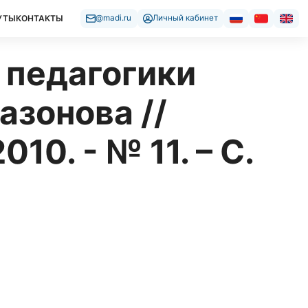
УТЫ
КОНТАКТЫ
@madi.ru
Личный кабинет
 педагогики
азонова //
10. - № 11. – С.