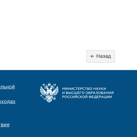
ельной
оходах
твие