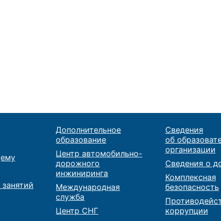
Дополнительное
Сведения
образование
об образоват
организации
Центр автомобильно-
ему
дорожного
Сведения о д
инжиниринга
Комплексная
 занятий
Международная
безопасность
служба
Противодейс
Центр СНГ
коррупции