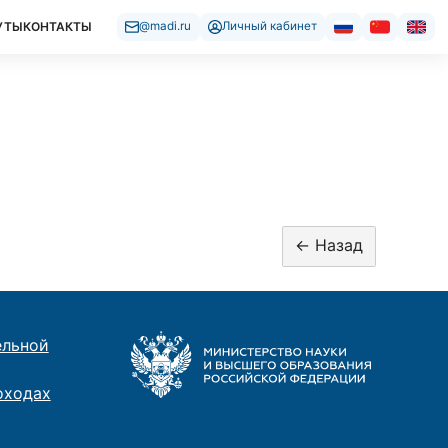
УТЫ
КОНТАКТЫ
@madi.ru
Личный кабинет
ельной
оходах