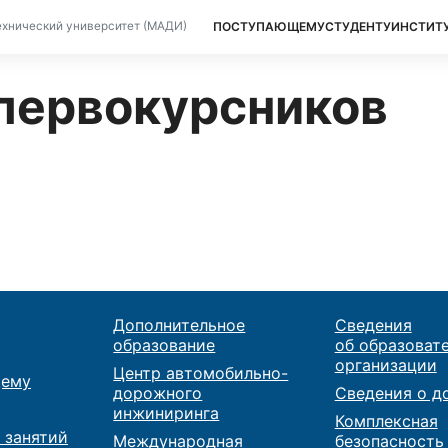
ПОСТУПАЮЩЕМУ
СТУДЕНТУ
ИНСТИТ
хнический университет (МАДИ)
первокурсников
Дополнительное
Сведения
образование
об образоват
организации
Центр автомобильно-
ему
дорожного
Сведения о д
инжиниринга
Комплексная
 занятий
Международная
безопасность