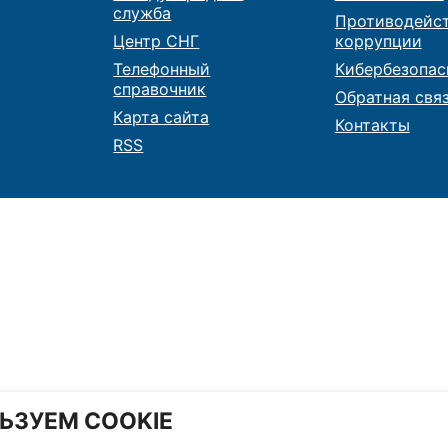
служба
Противодейс
Центр СНГ
коррупции
Телефонный
Кибербезопас
справочник
Обратная свя
Карта сайта
Контакты
RSS
ЬЗУЕМ COOKIE