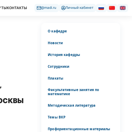
УТЫ
КОНТАКТЫ
@madi.ru
Личный кабинет
О кафедре
Новости
История кафедры
Сотрудники
Плакаты
,
Факультативные занятия по
математике
МОСКВЫ
Методическая литература
Темы ВКР
Профориентационные материалы