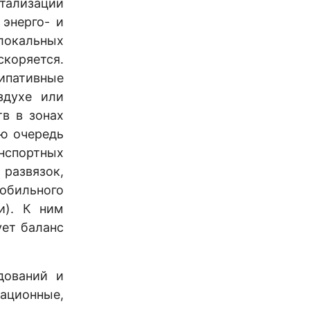
тализации
энерго- и
локальных
коряется.
ипативные
здухе или
в в зонах
ю очередь
нспортных
развязок,
обильного
и). К ним
ует баланс
ований и
ационные,