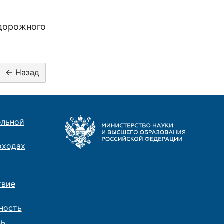
дорожного
ельной
оходах
твие
ность
зь