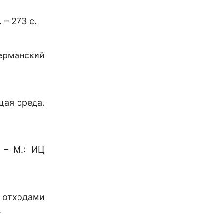
– 273 с.
ерманский
щая среда.
 – М.: ИЦ
 отходами
.