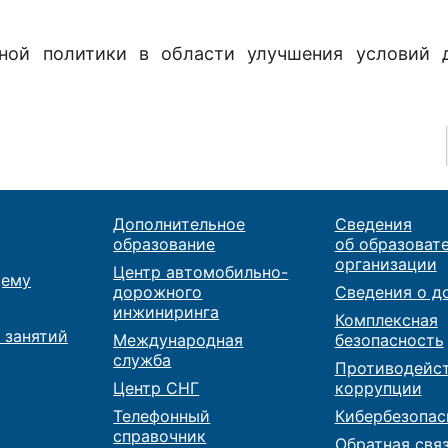
тной политики в области улучшения условий 
.
Дополнительное
Сведения
образование
об образоват
организации
Центр автомобильно-
ему
дорожного
Сведения о д
инжиниринга
Комплексная
 занятий
Международная
безопасность
служба
Противодейс
Центр СНГ
коррупции
Телефонный
Кибербезопас
справочник
Обратная свя