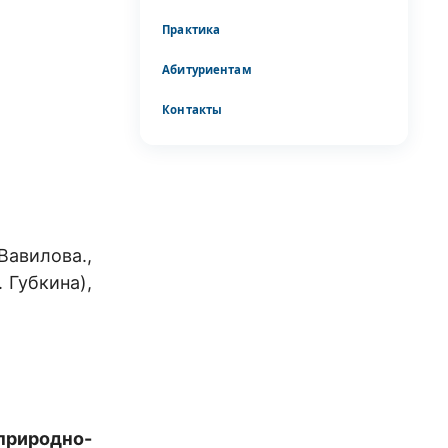
Практика
Абитуриентам
Контакты
Вавилова.,
 Губкина),
природно-