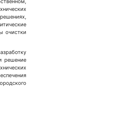
ственном,
хнических
решениях,
итические
ы очистки
азработку
и решение
ехнических
еспечения
ородского