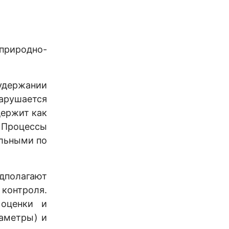
природно-
удержании
нарушается
держит как
 Процессы
ельными по
полагают
контроля.
 оценки и
аметры) и