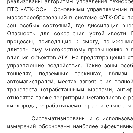
реализованы алгоритмы управления техносф
ПТС «АТК-ОС». Основными управляемыми пр
массопреобразований в системе «АТК-ОС» п
зон особых состояний, где диссипация эне
Опасность для сохранения устойчивости 
процессы, приводящие к смогу, понижени
длительному многократному превышению в в
влияния объектов АТК. На предотвращение э
управляющие воздействия. Такие зоны особ
тоннелях, подземных паркингах, вблизи 
автомагистралей, местах загрязнения водн
транспорта (отработанными маслами, анти
относятся также территории мегаполисов с р
кислорода, вырабатываемого растительность
Систематизированы и с использованием
измерений обоснованы наиболее эффективны