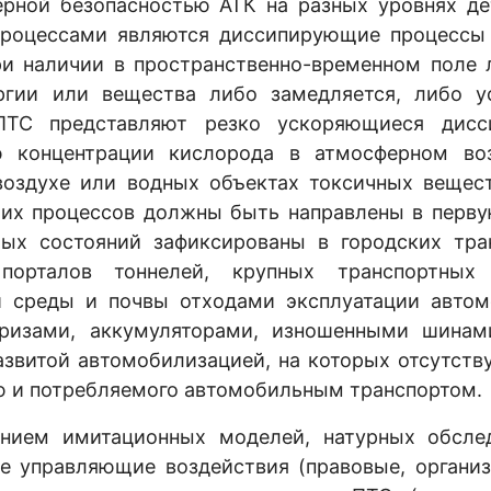
ерной безопасностью АТК на разных уровнях де
оцессами являются диссипирующие процессы 
ри наличии в пространственно-временном поле 
ргии или вещества либо замедляется, либо ус
ПТС представляют резко ускоряющиеся дисс
ю концентрации кислорода в атмосферном во
оздухе или водных объектах токсичных вещест
тих процессов должны быть направлены в перву
ых состояний зафиксированы в городских тра
порталов тоннелей, крупных транспортных 
ой среды и почвы отходами эксплуатации автом
фризами, аккумуляторами, изношенными шинам
азвитой автомобилизацией, на которых отсутств
ю и потребляемого автомобильным транспортом.
 имитационных моделей, натурных обслед
е управляющие воздействия (правовые, организ