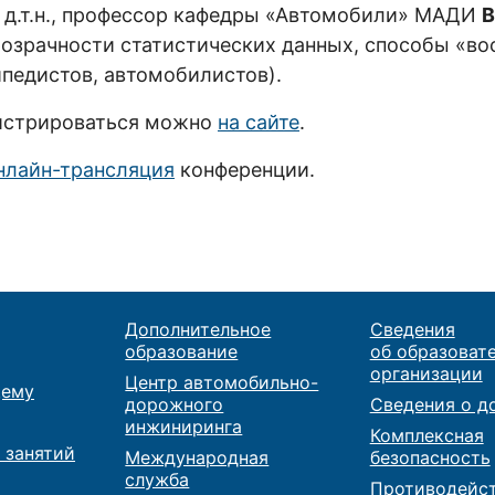
е д.т.н., профессор кафедры «Автомобили» МАДИ
В
озрачности статистических данных, способы «во
педистов, автомобилистов).
гистрироваться можно
на сайте
.
нлайн-трансляция
конференции.
Дополнительное
Сведения
образование
об образоват
организации
Центр автомобильно-
ему
дорожного
Сведения о д
инжиниринга
Комплексная
 занятий
Международная
безопасность
служба
Противодейс