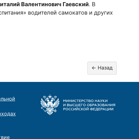
италий Валентинович Гаевский
. В
спитания» водителей самокатов и других
ельной
оходах
твие