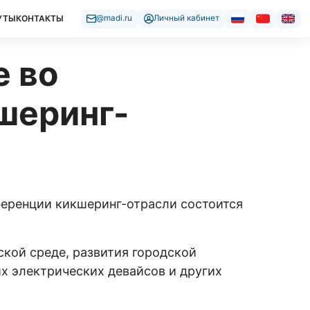
УТЫ
КОНТАКТЫ
@madi.ru
Личный кабинет
 во
шеринг-
ференции кикшеринг-отрасли состоится
кой среде, развития городской
х электрических девайсов и других