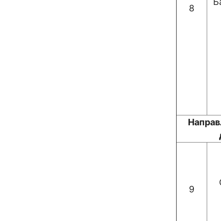
Б
8
Направ
9