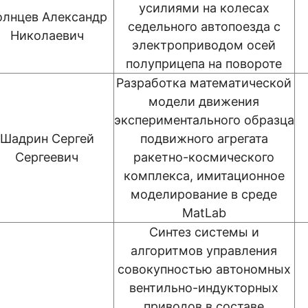
усилиями на колесах
олнцев Александр
седельного автопоезда с
Николаевич
электроприводом осей
полуприцепа на повороте
Разработка математической
модели движения
экспериментального образца
Шадрин Сергей
подвижного агрегата
Сергеевич
ракетно-космического
комплекса, имитационное
моделирование в среде
MatLab
Синтез системы и
алгоритмов управления
совокупностью автономных
вентильно-индукторных
приводов в составе