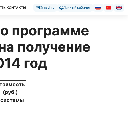
УТЫ
КОНТАКТЫ
@madi.ru
Личный кабинет
по программе
на получение
014 год
тоимость
(руб.)
 системы