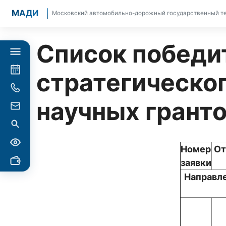
МАДИ
Московский автомобильно-дорожный государственный те
Список победи
стратегическо
научных гранто
Номер
О
заявки
Направл